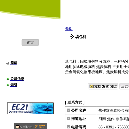
焦作鑫鸿泰轻金有
끓틔
填包料
填包料：阳极填包料分两种，一种牺牲
끓틔
地用参比电极填料 焦炭填料 主要用
贵金属氧化物阳极地床。焦炭填料成分
公司信息
索引
[ 联系方式 ]
公司名称
焦作鑫鸿泰轻金有
街道地址
河南 焦作 焦作武陟
visitors:
21377
电话号码
86 - 0391 - 75580